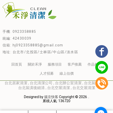
手機: 0923358885
統編: 42430039
信箱: hj0923358885@gmail.com
地址: 台北市/北投區/士林區/中山區/淡水區
回首頁
關於禾淨
服務項目
客戶推薦
作品相簿
人才招募
線上估價
台北居家清潔
台北清潔公司
台北辦公室清潔
台北裝潢清潔
台北裝潢後細清
台北空屋清潔
台北交屋清潔
Designed by
揚京快客
Copyright © 2026
..
累積人氣: 136720